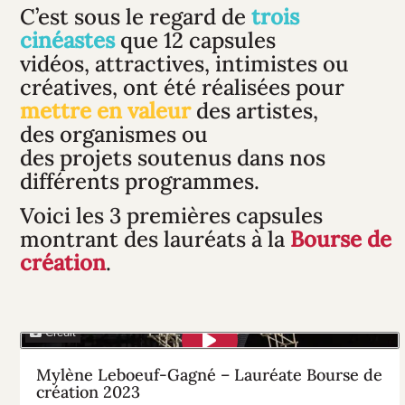
encore
C’est sous le regard de
trois
plus!
cinéastes
que 12 capsules
vidéos, attractives, intimistes ou
Nom
créatives, ont été réalisées pour
mettre en valeur
des artistes,
des organismes ou
Prénom
des projets soutenus dans nos
différents programmes.
Courriel
*
Voici les 3 premières capsules
montrant des lauréats à la
Bourse de
création
.
S'INSCRIRE
Crédit
Mylène Leboeuf-Gagné – Lauréate Bourse de
création 2023